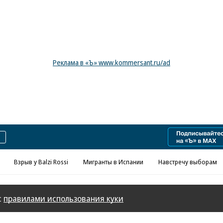
Реклама в «Ъ» www.kommersant.ru/ad
Взрыв у Balzi Rossi
Мигранты в Испании
Навстречу выборам
с
правилами использования куки