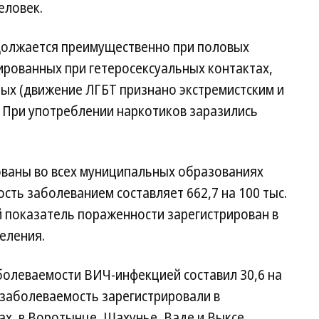
еловек.
должается преимущественно при половых
цированных при гетеросексуальных контактах,
ных (движение ЛГБТ признано экстремистским и
. При употреблении наркотиков заразились
ваны во всех муниципальных образованиях
ть заболеванием составляет 662,7 на 100 тыс.
й показатель пораженности зарегистрирован в
селения.
болеваемости ВИЧ-инфекцией составил 30,6 на
 заболеваемость зарегистрировали в
х, в Воротынце, Шахунье, Ваде и Выксе.