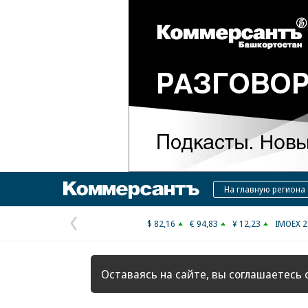
Коммерсантъ
На главную региона
$ 82,16
€ 94,83
¥ 12,23
IMOEX 2
Предыдущая
страница
Оставаясь на сайте, вы соглашаетесь 