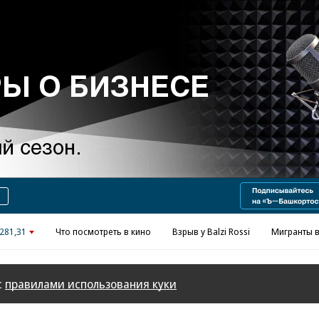
Реклама в «Ъ» www.kommersant.ru/ad
281,31
Что посмотреть в кино
Взрыв у Balzi Rossi
Мигранты в
с
правилами использования куки