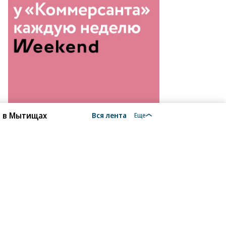
и в Мытищах
Вся лента
Еще