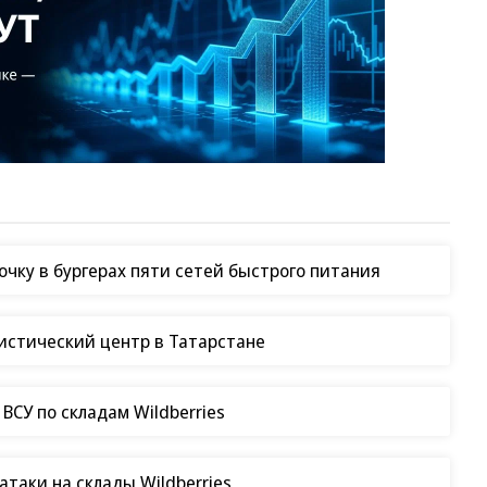
чку в бургерах пяти сетей быстрого питания
гистический центр в Татарстане
СУ по складам Wildberries
таки на склады Wildberries