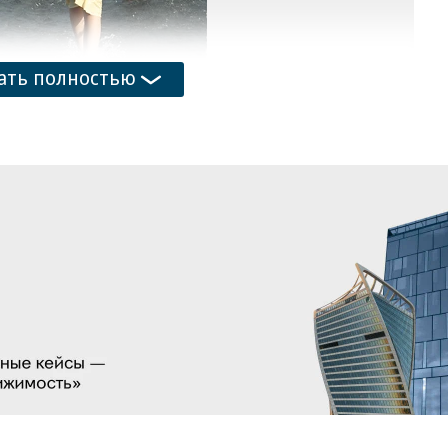
ать полностью
1
/
23
ьном фонтане «Лужников»
тъ
/
купить фото