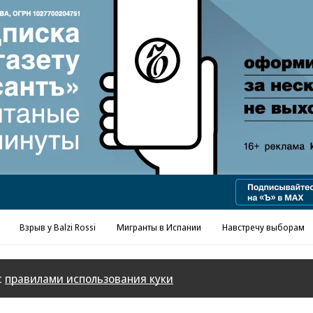
Реклама в «Ъ» www.kommersant.ru/ad
Взрыв у Balzi Rossi
Мигранты в Испании
Навстречу выборам
с
правилами использования куки