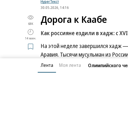
HyperТекст
30.05.2026, 14:16
Дорога к Каабе
68K
Как россияне ездили в хадж: с XV
14 мин.
На этой неделе завершился хадж —
Аравия. Тысячи мусульман из России
этом году, как и в 2025-м, страна по
Лента
Моя лента
Олимпийского че
Каабе для российских верующих не 
император Александр I запретил ха
османских агентов. Но уже к концу
консульские сети, карантины и паро
организовывать хадж, и о том, поч
богословов,— в материале
Власа С