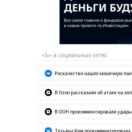
«Ъ» в социальных сетях
Роскачество нашло кишечную пало
В Ozon рассказали об атаке на ло
В ООН прокомментировали удары В
Татьяна Ким прокомментировала а