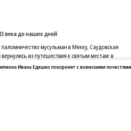
III века до наших дней
 паломничество мусульман в Мекку, Саудовская
 вернулись из путешествия к святым местам: в
лучила квоту в 25 тыс. человек. Однако путь к
мпиона Ивана Едешко похоронят с воинскими почестям
всегда был таким организованным. В 1822 году
дж мусульманам Кавказа, опасаясь влияния
 XIX века империя выстраивала для паломников
ходные линии. О том, как государство училось
ему в СССР хадж был уделом избранных
еверина
и
Ивана Тяжлова.