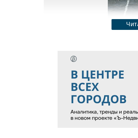
Чит
Москвичи в недавно открывшемся зеркал
Фото: Екатерина Матюшина / Коммерсан