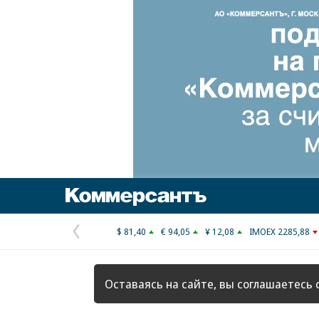
Коммерсантъ
$ 81,40
€ 94,05
¥ 12,08
IMOEX 2285,88
Предыдущая
страница
Оставаясь на сайте, вы соглашаетесь 