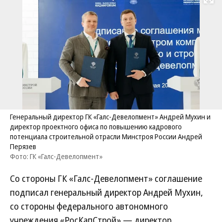
Развернуть на
Генеральный директор ГК «Галс-Девелопмент» Андрей Мухин и
директор проектного офиса по повышению кадрового
потенциала строительной отрасли Минстроя России Андрей
Перязев
Фото: ГК «Галс-Девелопмент»
Со стороны ГК «Галс-Девелопмент» соглашение
подписал генеральный директор Андрей Мухин,
со стороны федерального автономного
учреждения «РосКапСтрой» — директор