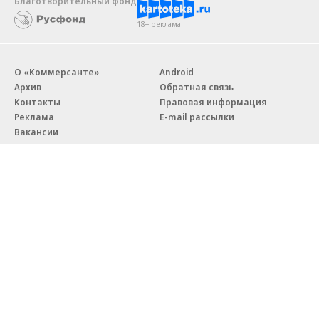
Благотворительный фонд
18+ реклама
О «Коммерсанте»
Android
Архив
Обратная связь
Контакты
Правовая информация
Реклама
E-mail рассылки
Вакансии
18+
© АО «Коммерсантъ». 127006, Москва, Оружейный переулок д. 41,
тел. +7 (495) 797-69-70.
Сетевое издание «Коммерсантъ» (доменное имя сайта:
kommersant.ru) зарегистрировано Федеральной службой
по надзору в сфере связи, информационных технологий и массовых
коммуникаций (Роскомнадзор), регистрационный номер и дата
принятия решения о регистрации: серия
Эл № ФС77-76922
от 11 октября 2019 г.