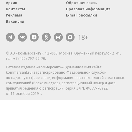
Архив
Обратная связь
Контакты
Правовая информация
Реклама
E-mail рассылки
Вакансии
18+
© АО «Коммерсантъ». 127006, Москва, Оружейный переулок д. 41,
тел. +7 (495) 797-69-70.
Сетевое издание «Коммерсантъ» (доменное имя сайта:
kommersant.ru) зарегистрировано Федеральной службой
по надзору в сфере связи, информационных технологий и массовых
коммуникаций (Роскомнадзор), регистрационный номер и дата
принятия решения о регистрации: серия
Эл № ФС77-76922
от 11 октября 2019 г.
Партнерские проекты/материалы, новости компаний, материалы
с пометкой «Промо» и «Официальное сообщение» опубликованы
на коммерческой основе.
На kommersant.ru применяются рекомендательные технологии.
Подробнее