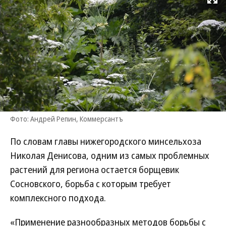
Развернуть на
Фото: Андрей Репин, Коммерсантъ
По словам главы нижегородского минсельхоза
Николая Денисова, одним из самых проблемных
растений для региона остается борщевик
Сосновского, борьба с которым требует
комплексного подхода.
«Применение разнообразных методов борьбы с