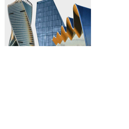
то:
рий
ртьянов,
ммерсантъ