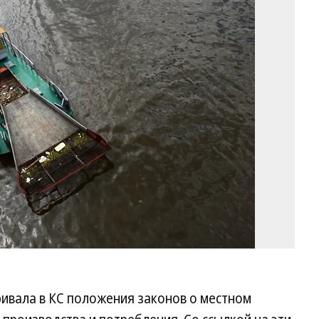
Фо
Ю
Ма
Ко
ивала в КС положения законов о местном