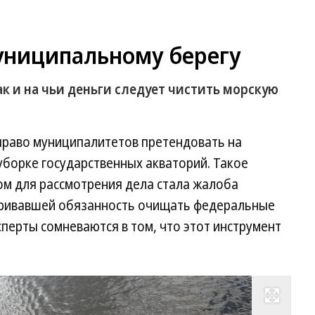
униципальному берегу
к и на чьи деньги следует чистить морскую
 право муниципалитетов претендовать на
уборке государственных акваторий. Такое
ом для рассмотрения дела стала жалоба
аривавшей обязанность очищать федеральные
сперты сомневаются в том, что этот инструмент
Развернуть на весь экран