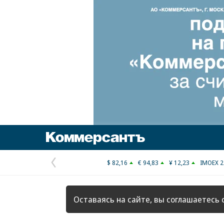
Коммерсантъ
$ 82,16
€ 94,83
¥ 12,23
IMOEX 2
Предыдущая
страница
Оставаясь на сайте, вы соглашаетесь 