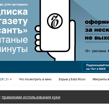
Реклама в «Ъ» www.kommersant.ru/ad
281,31
Что посмотреть в кино
Взрыв у Balzi Rossi
Мигранты в
с
правилами использования куки