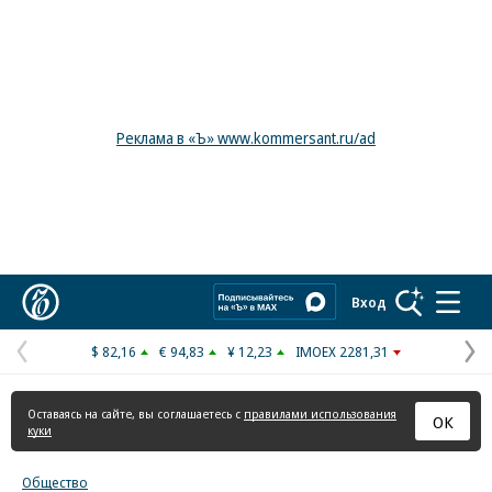
Реклама в «Ъ» www.kommersant.ru/ad
Коммерсантъ
Вход
$ 82,16
€ 94,83
¥ 12,23
IMOEX 2281,31
Предыдущая
С
страница
с
Оставаясь на сайте, вы соглашаетесь с
правилами использования
ОК
куки
Общество