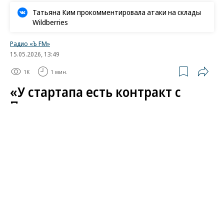
Татьяна Ким прокомментировала атаки на склады
Wildberries
Радио «Ъ FM»
15.05.2026, 13:49
1K
1 мин.
«У стартапа есть контракт с
Пентагоном»
Анна Кулецкая — о технологии чтения мыслей от
Neurable
Развернуть на