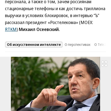
персонала, а также о том, зачем россиянам
стационарные телефоны и как достичь триллиона
выручки в условиях блокировок, в интервью “Ъ”
рассказал президент «Ростелекома» (MOEX:
RTKM
)
Михаил Осеевский.
ты
Об искусственном интеллекте
О перспективах
О Tele2
Развернуть на