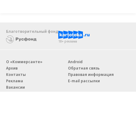
Благотворительный фонд
18+ реклама
О «Коммерсанте»
Android
Архив
Обратная связь
Контакты
Правовая информация
Реклама
E-mail рассылки
Вакансии
18+
© АО «Коммерсантъ». 127006, Москва, Оружейный переулок д. 41,
тел. +7 (495) 797-69-70.
Сетевое издание «Коммерсантъ» (доменное имя сайта: