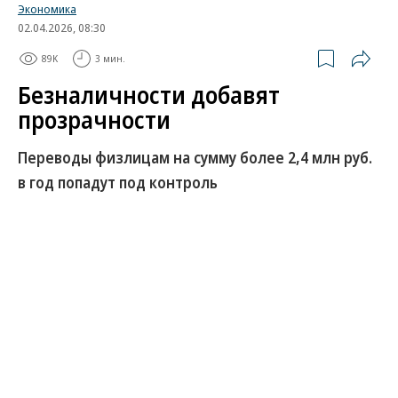
Экономика
02.04.2026, 08:30
89K
3 мин.
Безналичности добавят
прозрачности
Переводы физлицам на сумму более 2,4 млн руб.
в год попадут под контроль
Как стало известно “Ъ”, неподтвержденные
безналичные доходы граждан, превышающие
лимит в 2,4 млн руб. в год, могут автоматически
стать объектом контроля со стороны налоговых
органов. Это должно произойти в рамках
предложенного правительством расширения с
2027 года информационного обмена между ФНС и
ЦБ. Среди критериев, на которые будут обращать