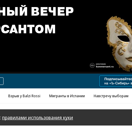
Реклама в «Ъ» www.kommersant.ru/ad
Взрыв у Balzi Rossi
Мигранты в Испании
Навстречу выборам
с
правилами использования куки