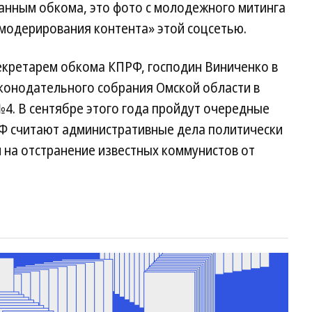
данным обкома, это фото с молодежного митинга
 модерирования контента» этой соцсетью.
екретарем обкома КПРФ, господин Виниченко в
аконодательного собрания Омской области в
4. В сентябре этого года пройдут очередные
Ф считают административные дела политически
на отстранение известных коммунистов от