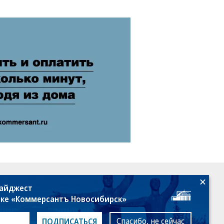
18+
дайджест
лке «Коммерсантъ Новосибирск»
Спасибо, не сейчас
ПОДПИСАТЬСЯ