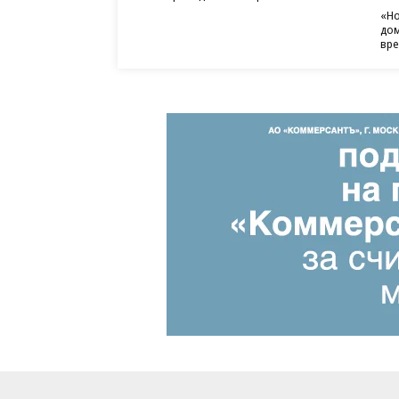
«Но
дом
вр