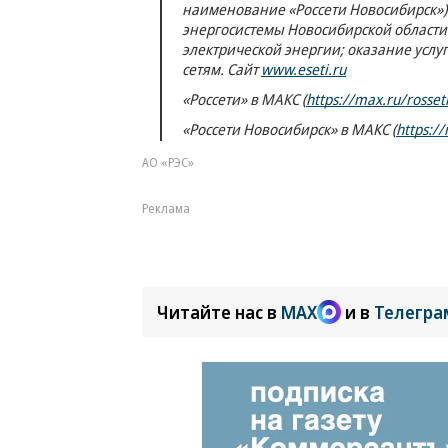
наименование «Россети Новосибирск»)
энергосистемы Новосибирской области
электрической энергии; оказание услу
сетям. Сайт
www.eseti.ru
«Россети» в MAКС (
https://max.ru/rosseti
«Россети Новосибирск» в MAКС (
https:/
АО «РЭС»
Реклама
Читайте нас в
MAX
и в
Телегра