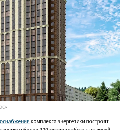
РЭС»
роснабжения
комплекса энергетики построят