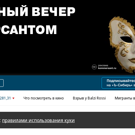
Реклама в «Ъ» www.kommersant.ru/ad
281,31
Что посмотреть в кино
Взрыв у Balzi Rossi
Мигранты в
с
правилами использования куки