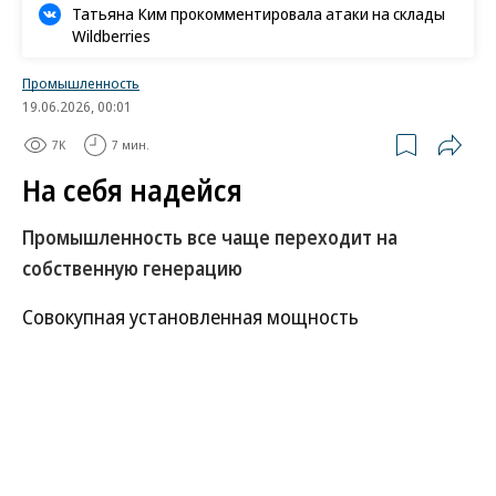
Татьяна Ким прокомментировала атаки на склады
Wildberries
Промышленность
19.06.2026, 00:01
7K
7 мин.
На себя надейся
Промышленность все чаще переходит на
собственную генерацию
Совокупная установленная мощность
электростанций промышленных предприятий
достигла 14,2 ГВт. Интерес к собственной
генерации объясняется не только ростом
стоимости электроэнергии, но и экологическими
требованиями. Сегодня распределенная