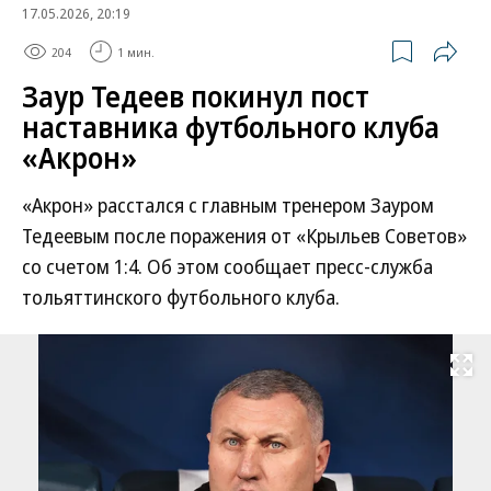
17.05.2026, 20:19
204
1 мин.
Заур Тедеев покинул пост
наставника футбольного клуба
«Акрон»
«Акрон» расстался с главным тренером Зауром
Тедеевым после поражения от «Крыльев Советов»
со счетом 1:4. Об этом сообщает пресс-служба
тольяттинского футбольного клуба.
Развернуть на