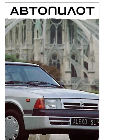
у
О спорных территориях
«Крым — мой»