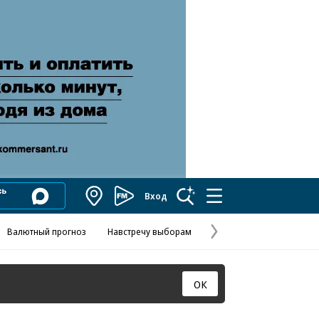
Вход
Коммерсантъ
FM
Валютный прогноз
Навстречу выборам
Скандал в FIFA
Названия опе
Колесников
Следующая
страница
ОК