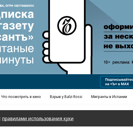
Реклама в «Ъ» www.kommersant.ru/ad
Что посмотреть в кино
Взрыв у Balzi Rossi
Мигранты в Испании
с
правилами использования куки