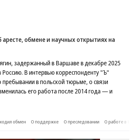
 аресте, обмене и научных открытиях на
ягин, задержанный в Варшаве в декабре 2025
в Россию. В интервью корреспонденту "Ъ"
о пребывании в польской тюрьме, о связи
изменилась его работа после 2014 года — и
оходил обмен
О поддержке
О преследовании
О работе в Крым