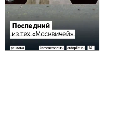
ександр
тягин
поминает
льскую
юрьму
митажной
становке
то:
ександр
ряков,
ммерсантъ