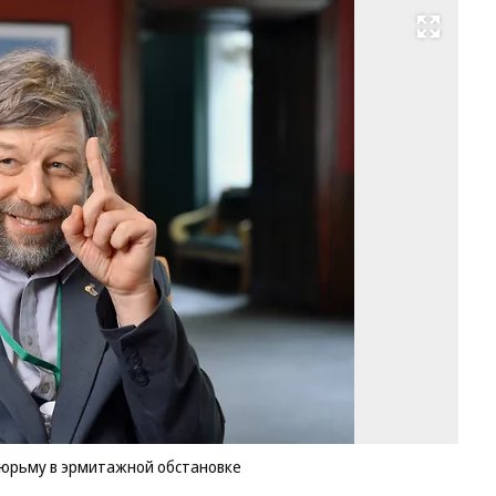
Развернуть на весь экран
Ал
Бу
вс
по
т
в
эр
об
Фо
Ал
Ко
Ко
тюрьму в эрмитажной обстановке