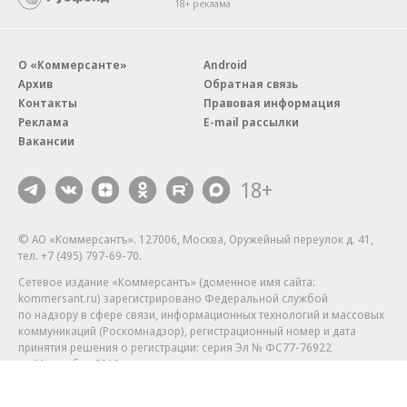
18+ реклама
О «Коммерсанте»
Android
Архив
Обратная связь
Контакты
Правовая информация
Реклама
E-mail рассылки
Вакансии
18+
© АО «Коммерсантъ». 127006, Москва, Оружейный переулок д. 41,
тел. +7 (495) 797-69-70.
Сетевое издание «Коммерсантъ» (доменное имя сайта:
kommersant.ru) зарегистрировано Федеральной службой
по надзору в сфере связи, информационных технологий и массовых
коммуникаций (Роскомнадзор), регистрационный номер и дата
принятия решения о регистрации: серия
Эл № ФС77-76922
от 11 октября 2019 г.
Партнерские проекты/материалы, новости компаний, материалы
с пометкой «Промо» и «Официальное сообщение» опубликованы