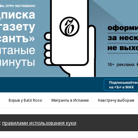
Реклама в «Ъ» www.kommersant.ru/ad
Взрыв у Balzi Rossi
Мигранты в Испании
Навстречу выборам
с
правилами использования куки