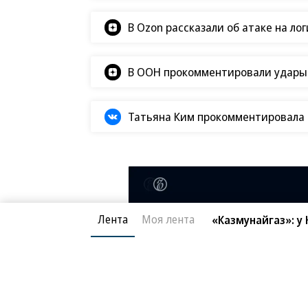
В Ozon рассказали об атаке на ло
В ООН прокомментировали удары В
Татьяна Ким прокомментировала а
Лента
Моя лента
«Казмунайгаз»: у