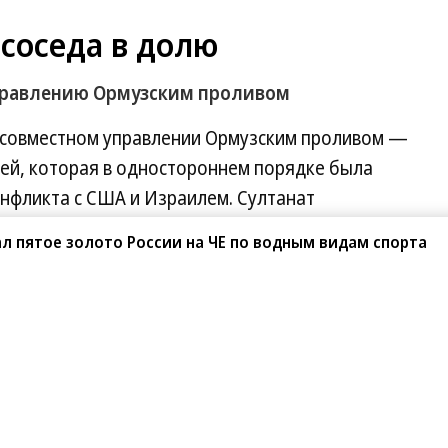
 соседа в долю
правлению Ормузским проливом
 совместном управлении Ормузским проливом —
ей, которая в одностороннем порядке была
нфликта с США и Израилем. Султанат
дов, полученных с проходящих коммерческих
л пятое золото России на ЧЕ по водным видам спорта
ормлен не как сбор пошлин, а как система
ая схема не устроит США, предупредил 21 мая
словам, одностороннее изменение статуса
оцесс между Соединенными Штатами и Ираном,
оявляться подвижки.