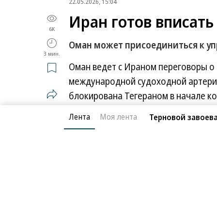
22.05.2026, 15:04
Иран готов вписать
6K
Оман может присоединиться к у
3 мин.
Оман ведет с Ираном переговоры о
международной судоходной артери
блокирована Тегераном в начале ко
рассчитывает на свою долю с дохо
Лента
Моя лента
Терновой завоева
рейсов. При этом механизм будет оф
предоставления морских услуг. Так
госсекретарь Марко Рубио. По его 
Ормуза подорвет переговорный пр
в котором, по его словам, начали п