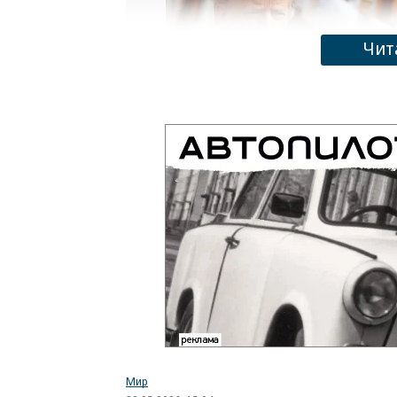
Чит
Президент США Дональд Трамп осматрива
народных собраний
Фото: Maxim Shemetov / Pool / Reuters
Мир