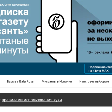
Реклама в «Ъ» www.kommersant.ru/ad
Взрыв у Balzi Rossi
Мигранты в Испании
Навстречу выборам
с
правилами использования куки