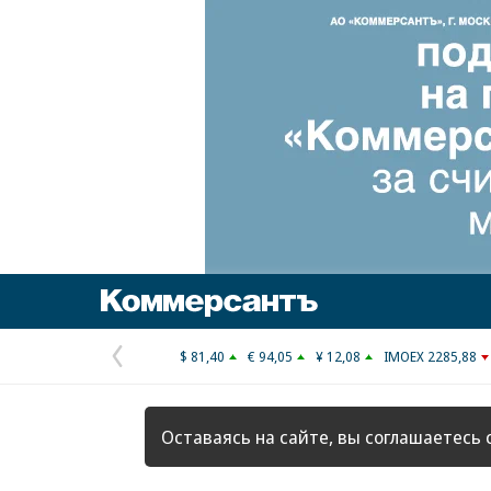
Коммерсантъ
$ 81,40
€ 94,05
¥ 12,08
IMOEX 2285,88
Предыдущая
страница
Оставаясь на сайте, вы соглашаетесь 