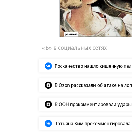
«Ъ» в социальных сетях
Роскачество нашло кишечную пало
В Ozon рассказали об атаке на ло
В ООН прокомментировали удары В
Татьяна Ким прокомментировала а