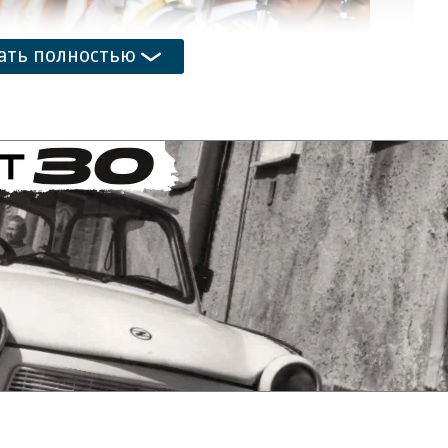
ать полностью
1
/
25
ет почетный караул на церемонии приветствия в Доме
Поделиться