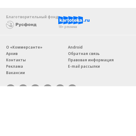
Благотворительный фонд
18+ реклама
О «Коммерсанте»
Android
Архив
Обратная связь
Контакты
Правовая информация
Реклама
E-mail рассылки
Вакансии
18+
© АО «Коммерсантъ». 127006, Москва, Оружейный переулок д. 41,
тел. +7 (495) 797-69-70.
Сетевое издание «Коммерсантъ» (доменное имя сайта:
kommersant.ru) зарегистрировано Федеральной службой
по надзору в сфере связи, информационных технологий и массовых