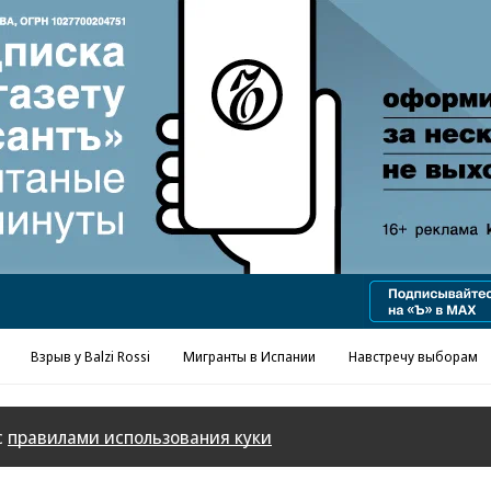
Реклама в «Ъ» www.kommersant.ru/ad
Взрыв у Balzi Rossi
Мигранты в Испании
Навстречу выборам
с
правилами использования куки