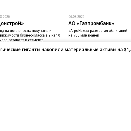
08.2026
06.08.2026
онстрой»
АО «Газпромбанк»
нд на лояльность: покупатели
«АгроНэкст» разместил облигаций
вижимости бизнес-класса в 9 из 10
на 700 млн юаней
чаев остаются в сегменте
ические гиганты накопили материальные активы на $1,
санте»
Реклама
Обратная связь
Вакансии
Правовая информация
Android
E-mail рассылки
реулок д. 41,
тел. +7 (495) 797-69-70.
Партнерские проекты/матери
«Промо» и «Официальное со
а: kommersant.ru) зарегистрировано
нформационных технологий
На kommersant.ru применяют