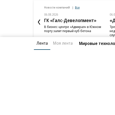
Новости компаний
Все
06.08.2026
06.
ГК «Галс-Девелопмент»
«Д
В бизнес-центре «Адмирал» в Южном
Тре
порту залит первый куб бетона
нед
слу
Лента
Моя лента
Мировые технолог
Благотворительный фонд
О «Коммер
Архив
Контакты
18+ реклама
© АО «Коммерсантъ». 127006, Москва, Оружейный пе
Сетевое издание «Коммерсантъ» (доменное имя сайт
Федеральной службой по надзору в сфере связи, и