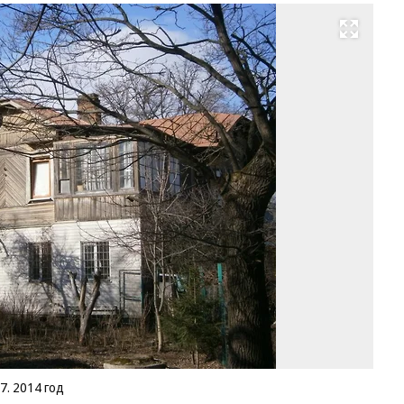
Развернуть на весь экран
Д
В.
В.
Ша
Ла
Ла
пр
11
20
го
Фо
cit
7. 2014 год