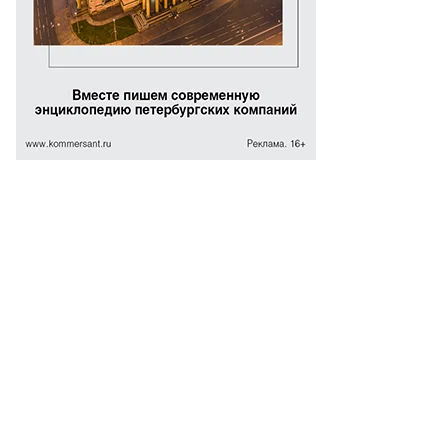
ача
уба.
хта,
хтинский
.,
7.
14
д
то:
ywalls.ru