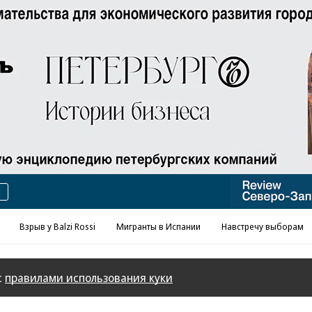
Реклама в «Ъ» www.kommersant.ru/ad
Взрыв у Balzi Rossi
Мигранты в Испании
Навстречу выборам
с
правилами использования куки