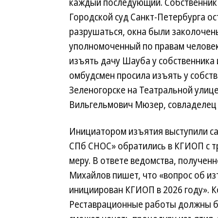
каждый последующий. Собственник 
Городской суд Санкт-Петербурга ос
разрушаться, окна были заколочены
уполномоченный по правам человек
изъять дачу Шауба у собственника 
омбудсмен просила изъять у собст
Зеленогорске на Театральной улице
Вильгельмович Мюзер, совладелец
Инициатором изъятия выступили са
СПб СНОС» обратились в КГИОП с 
меру. В ответе ведомства, получен
Михайлов пишет, что «вопрос об из
инициирован КГИОП в 2026 году». К
Реставрационные работы должны бы