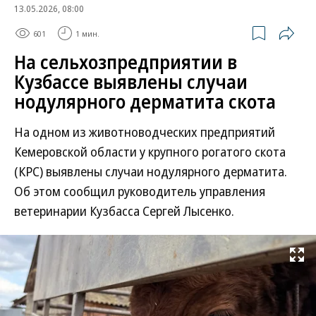
13.05.2026, 08:00
601
1 мин.
На сельхозпредприятии в
Кузбассе выявлены случаи
нодулярного дерматита скота
На одном из животноводческих предприятий
Кемеровской области у крупного рогатого скота
(КРС) выявлены случаи нодулярного дерматита.
Об этом сообщил руководитель управления
ветеринарии Кузбасса Сергей Лысенко.
Развернуть на