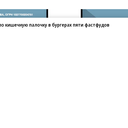
о кишечную палочку в бургерах пяти фастфудов
льнической линии
ил движение на одной из линий на несколько