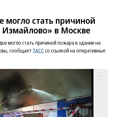
е могло стать причиной
в Измайлово» в Москве
ки могло стать причиной пожара в здании на
сквы, сообщает
ТАСС
со ссылкой на оперативные
Развернуть на весь экран
Фо
Ев
Ра
Ко