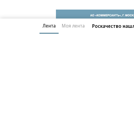
Лента
Моя лента
Роскачество нашл
Общество
21.04.2026, 19:10
Переполох на Соко
34K
Сбой в столичном метро огранич