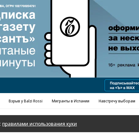
Реклама в «Ъ» www.kommersant.ru/ad
Взрыв у Balzi Rossi
Мигранты в Испании
Навстречу выборам
с
правилами использования куки