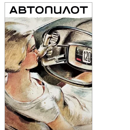
то:
гений
зумный,
ммерсантъ