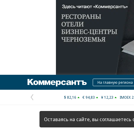
Коммерсантъ
На главную региона
$ 82,16
€ 94,83
¥ 12,23
IMOEX 2
Предыдущая
страница
Оставаясь на сайте, вы соглашаетесь 