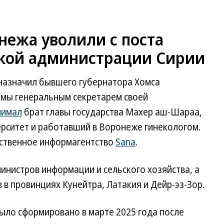
нежа уволили с поста
ской администрации Сирии
назначил бывшего губернатора Хомса
'мы генеральным секретарем своей
нимал
брат главы государства Махер аш-Шараа,
ситет и работавший в Воронеже гинекологом.
рственное информагентство
Sana
.
инистров информации и сельского хозяйства, а
 в провинциях Кунейтра, Латакия и Дейр-эз-Зор.
ыло сформировано в марте 2025 года после