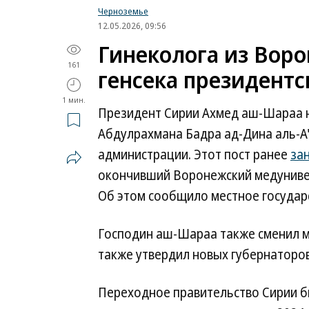
Черноземье
12.05.2026, 09:56
Гинеколога из Воро
161
генсека президент
1 мин.
Президент Сирии Ахмед аш-Шараа 
Абдулрахмана Бадра ад-Дина аль-А
администрации. Этот пост ранее
за
окончивший Воронежский медунивер
Об этом сообщило местное госуда
Господин аш-Шараа также сменил м
также утвердил новых губернаторов
Переходное правительство Сирии б