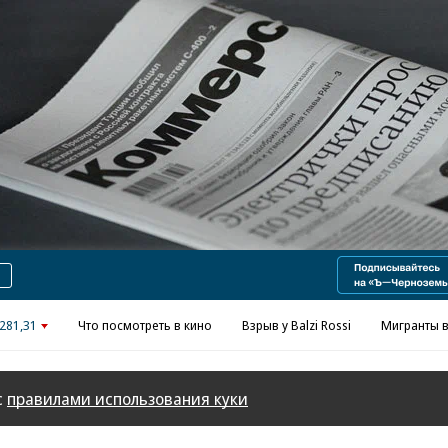
Реклама в «Ъ» www.kommersant.ru/ad
281,31
Что посмотреть в кино
Взрыв у Balzi Rossi
Мигранты в
с
правилами использования куки