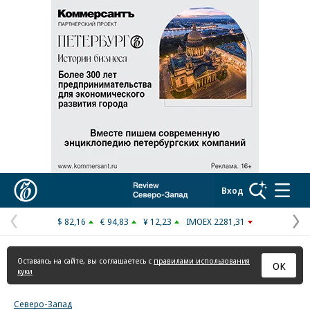
Реклама в «Ъ» www.kommersant.ru/ad
Коммерсантъ
Вход
$ 82,16
€ 94,83
¥ 12,23
IMOEX 2281,31
Предыдущая
С
страница
с
Оставаясь на сайте, вы соглашаетесь с
правилами использования
ОК
куки
Северо-Запад