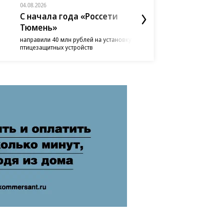
04.08.2026
07.08.2026
С начала года «Россети
«Россети Тюмень
Тюмень»
приняли участие в аттест
выпускников профильных
направили 40 млн рублей на установку
заведений
птицезащитных устройств