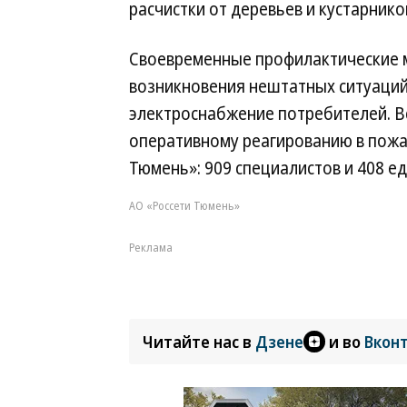
расчистки от деревьев и кустарников
Своевременные профилактические 
возникновения нештатных ситуаций
электроснабжение потребителей. В
оперативному реагированию в пожа
Тюмень»: 909 специалистов и 408 е
АО «Россети Тюмень»
Реклама
Читайте нас в
Дзене
и во
Вкон