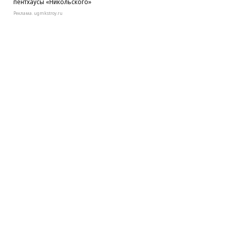
пентхаусы «Никольского»
Реклама. ugmkstroy.ru