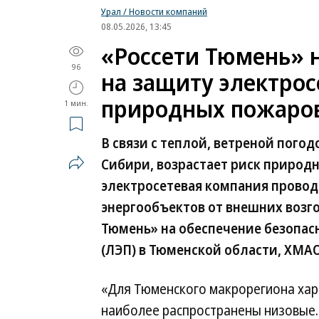
Урал / Новости компаний
08.05.2026, 13:45
«Россети Тюмень» 
96
на защиту электрос
природных пожаро
1 мин.
В связи с теплой, ветреной пого
Сибири, возрастает риск природ
электросетевая компания прово
энергообъектов от внешних возго
Тюмень» на обеспечение безопас
(ЛЭП) в Тюменской области, ХМА
«Для Тюменского макрорегиона хар
наиболее распространены низовые