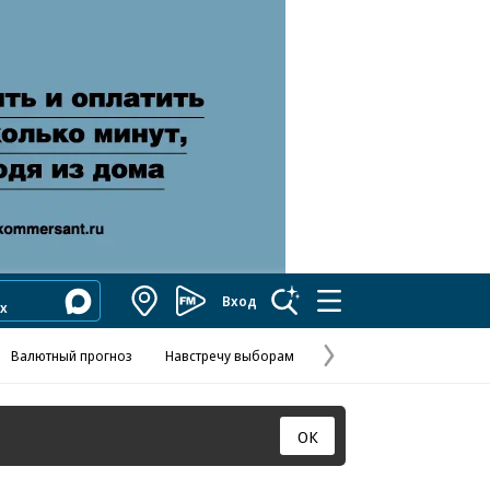
Вход
Коммерсантъ
FM
Валютный прогноз
Навстречу выборам
Скандал в FIFA
Названия опе
Колесников
Следующая
страница
ОК