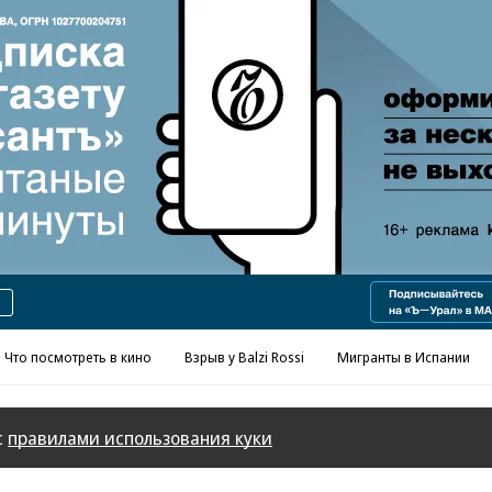
Реклама в «Ъ» www.kommersant.ru/ad
Что посмотреть в кино
Взрыв у Balzi Rossi
Мигранты в Испании
с
правилами использования куки