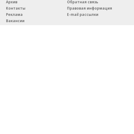
Архив
Обратная связь
Контакты
Правовая информация
Реклама
E-mail рассылки
Вакансии
18+
© АО «Коммерсантъ». 127006, Москва, Оружейный переулок д. 41,
тел. +7 (495) 797-69-70.
Сетевое издание «Коммерсантъ» (доменное имя сайта:
kommersant.ru) зарегистрировано Федеральной службой
по надзору в сфере связи, информационных технологий и массовых
коммуникаций (Роскомнадзор), регистрационный номер и дата
принятия решения о регистрации: серия
Эл № ФС77-76922
от 11 октября 2019 г.
Партнерские проекты/материалы, новости компаний, материалы
с пометкой «Промо» и «Официальное сообщение» опубликованы
на коммерческой основе.
На kommersant.ru применяются рекомендательные технологии.
Подробнее