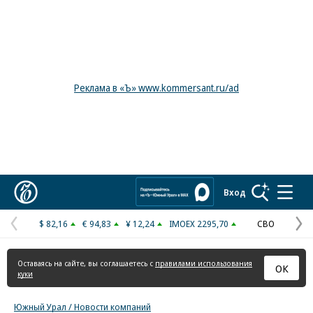
Реклама в «Ъ» www.kommersant.ru/ad
Коммерсантъ
Вход
$ 82,16
€ 94,83
¥ 12,24
IMOEX 2295,70
СВО
Предыдущая
С
страница
с
Оставаясь на сайте, вы соглашаетесь с
правилами использования
ОК
куки
Южный Урал / Новости компаний