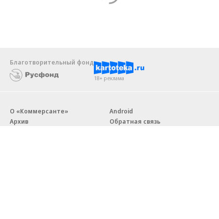
Благотворительный фонд
18+ реклама
О «Коммерсанте»
Android
Архив
Обратная связь
Контакты
Правовая информация
Реклама
E-mail рассылки
Вакансии
18+
© АО «Коммерсантъ». 127006, Москва, Оружейный переулок д. 41,
тел. +7 (495) 797-69-70.