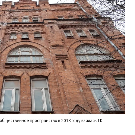
Развернуть на весь экран
За
об
ви
ск
по
мо
об
пр
в
20
го
вз
ГК
Re
Pr
Ол
Ел
Фо
общественное пространство в 2018 году взялась ГК
Ол
Ха