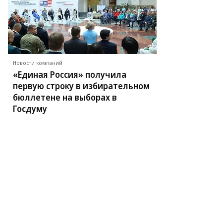
новление
нного
лада
Новости компаний
д
«Единая Россия» получила
дное
первую строку в избирательном
щественное
остранство
бюллетене на выборах в
Госдуму
18
ду
ялась
storator
ojects
ега
ютина
то:
ег
рсеев,