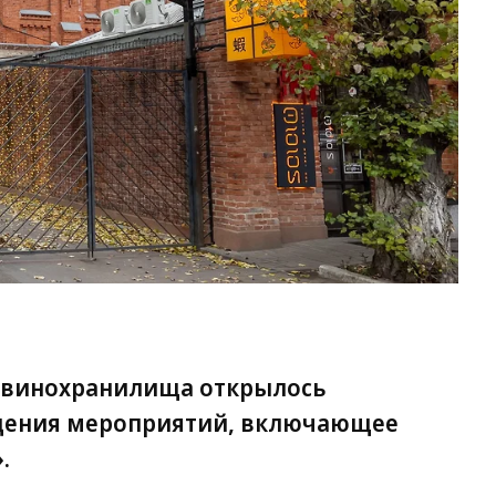
«В
Фо
Ол
Ха
Ко
 винохранилища открылось
едения мероприятий, включающее
.