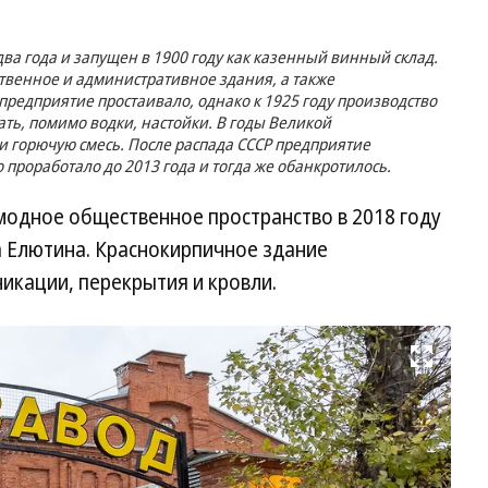
ва года и запущен в 1900 году как казенный винный склад.
твенное и административное здания, а также
редприятие простаивало, однако к 1925 году производство
ать, помимо водки, настойки. В годы Великой
и горючую смесь. После распада СССР предприятие
проработало до 2013 года и тогда же обанкротилось.
модное общественное пространство в 2018 году
га Елютина. Краснокирпичное здание
икации, перекрытия и кровли.
Развернуть на весь экран
20
го
Ар
пр