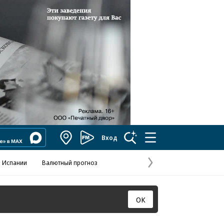
Вход
Коммерсантъ
FM
 Испании
Валютный прогноз
Навстречу выбора
Отношения С
Эксклюзивы
Следующая
страница
ОК