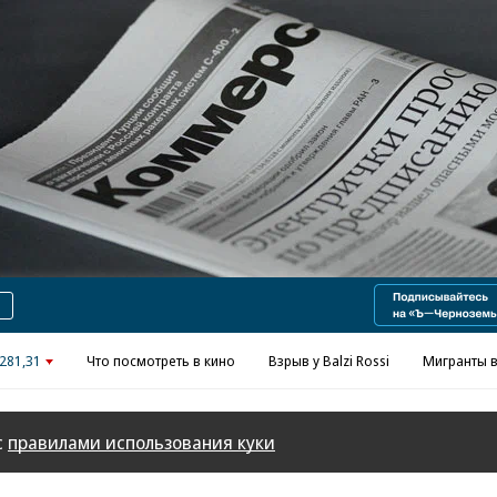
Реклама в «Ъ» www.kommersant.ru/ad
281,31
Что посмотреть в кино
Взрыв у Balzi Rossi
Мигранты в
с
правилами использования куки