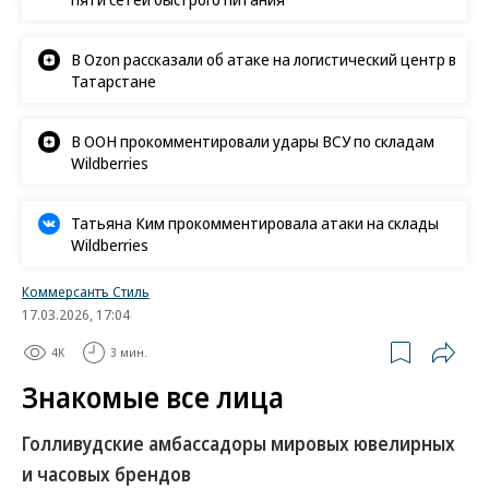
«Ъ» в социальных сетях
Роскачество нашло кишечную палочку в бургерах
пяти сетей быстрого питания
В Ozon рассказали об атаке на логистический центр в
Татарстане
В ООН прокомментировали удары ВСУ по складам
Wildberries
Татьяна Ким прокомментировала атаки на склады
Wildberries