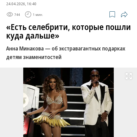
24.04.2026, 16:40
744
1 мин.
«Есть селебрити, которые пошли
куда дальше»
Анна Минакова — об экстравагантных подарках
детям знаменитостей
Развернуть на