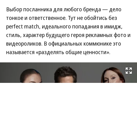
Коммерсантъ Стиль
17.03.2026, 17:04
4K
3 мин.
Знакомые все лица
Голливудские амбассадоры мировых ювелирных
и часовых брендов
Выбор посланника для любого бренда — дело
тонкое и ответственное. Тут не обойтись без
perfect match, идеального попадания в имидж,
стиль, характер будущего героя рекламных фото и
видеороликов. В официальных коммюнике это
называется «разделять общие ценности».