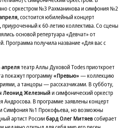
тепиано) с симфоническим оркестром. В
ано с оркестром №3 Рахманинова и симфония №2
 апреля,
состоится юбилейный концерт
,
приуроченный к 60-летию коллектива. Со сцены
лялись основой репертуара «Девчат» от
. Программа получила название «Для вас с
4 апреля
театр Аллы Духовой Todes приоткроет
ета покажут программу
«Превью»
— коллекцию
ориями, а танцоры — рассказчиками. В субботу,
ч Леонид Железный
и симфонический оркестр
я Андросова. В программе заявлены концерт
а и Симфония №1 Прокофьева, но возможны
дный артист России
бард Олег Митяев
собирает
ем недавно открыл для себя мир его песен.