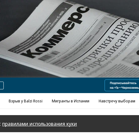
Реклама в «Ъ» www.kommersant.ru/ad
Взрыв у Balzi Rossi
Мигранты в Испании
Навстречу выборам
с
правилами использования куки