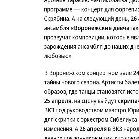
Арсения Тарасевича-Николаева (фор
программе — концерт для фортепи
Скрябина. А на следующий день,
26
ансамбля
«Воронежские девчата»
прозвучат композиции, которые яв
зарождения ансамбля до наших дней
любовью».
В Воронежском концертном зале
2
тайны нового сезона. Артисты бал
образов, где танцы становятся ист
25 апреля,
на сцену выйдут
скрипа
ВКЗ под руководством маэстро Юри
для скрипки с оркестром Сибелиус
изменения. А
26 апреля
в ВКЗ наро
давних поклонников и тех, кто совс