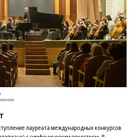
и
армония
т
ступление лауреата международных конкурсов