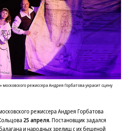
 московского режиссера Андрея Горбатова украсит сцену
московского режиссера Андрея Горбатова
 Кольцова
25 апреля.
Постановщик задался
балагана и народных зрелищ с их бешеной