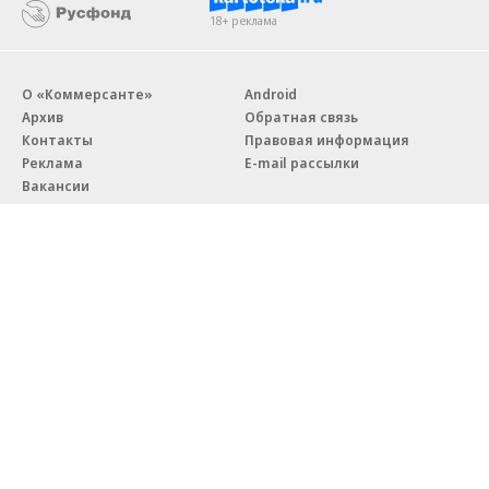
18+ реклама
О «Коммерсанте»
Android
Архив
Обратная связь
Контакты
Правовая информация
Реклама
E-mail рассылки
Вакансии
18+
© АО «Коммерсантъ». 127006, Москва, Оружейный переулок д. 41,
тел. +7 (495) 797-69-70.
Сетевое издание «Коммерсантъ» (доменное имя сайта:
kommersant.ru) зарегистрировано Федеральной службой
по надзору в сфере связи, информационных технологий и массовых
коммуникаций (Роскомнадзор), регистрационный номер и дата
принятия решения о регистрации: серия
Эл № ФС77-76922
от 11 октября 2019 г.
Партнерские проекты/материалы, новости компаний, материалы