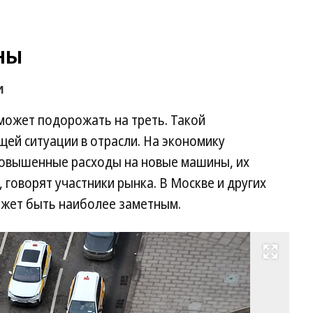
ны
и
 может подорожать на треть. Такой
ей ситуации в отрасли. На экономику
повышенные расходы на новые машины, их
 говорят участники рынка. В Москве и других
ожет быть наиболее заметным.
Развернуть на весь экран
Фо
Ан