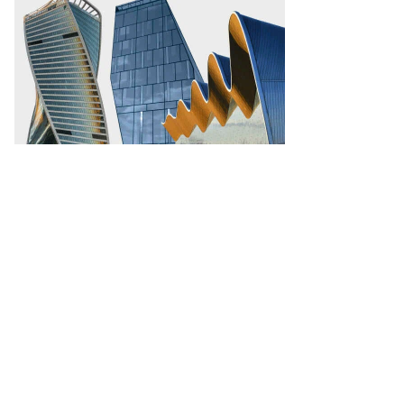
анов,
ммерсантъ