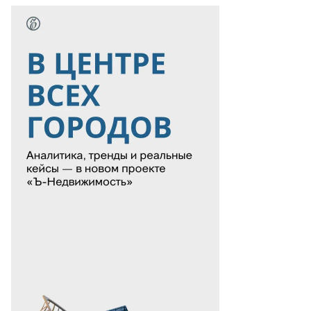
то:
атолий