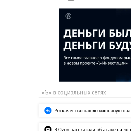
«Ъ» в социальных сетях
Роскачество нашло кишечную пало
В Ozon рассказали об атаке на ло