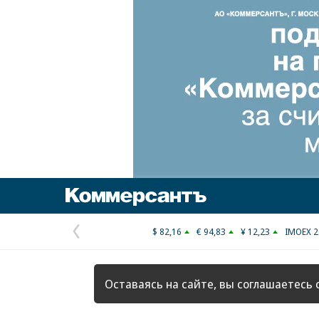
Коммерсантъ
$ 82,16
€ 94,83
¥ 12,23
IMOEX 2
Предыдущая
страница
Оставаясь на сайте, вы соглашаетесь 