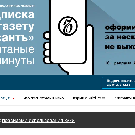
Реклама в «Ъ» www.kommersant.ru/ad
281,31
Что посмотреть в кино
Взрыв у Balzi Rossi
Мигранты в
с
правилами использования куки