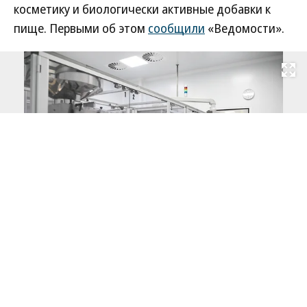
косметику и биологически активные добавки к
пище. Первыми об этом
сообщили
«Ведомости».
Развернуть на
Фото: Владимир Астапкович / РИА Новости
В ассортимент новой продукции вошли
Читать полностью
антивозрастные кремы для лица и глаз, лифтинг-
сыворотка, патчи, а также восстанавливающая