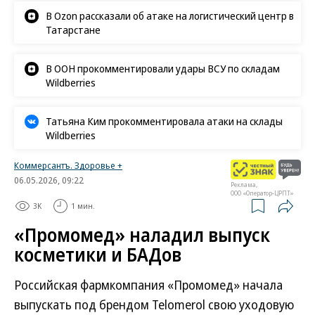
В Ozon рассказали об атаке на логистический центр в
Татарстане
В ООН прокомментировали удары ВСУ по складам
Wildberries
Татьяна Ким прокомментировала атаки на склады
Wildberries
Коммерсантъ. Здоровье +
06.05.2026, 09:22
Реклама,
ООО «Оператор-ЦРПТ»
3K
1 мин.
«Промомед» наладил выпуск
косметики и БАДов
Российская фармкомпания «Промомед» начала
выпускать под брендом Telomerol свою уходовую