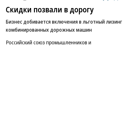
Скидки позвали в дорогу
Бизнес добивается включения в льготный лизинг
комбинированных дорожных машин
Российский союз промышленников и
предпринимателей рассчитывает убедить власти
расширить программу льготного лизинга
дорожно-строительной техники, включив в нее
комбинированные машины для очистки дорог. Их
покупка на рыночных условиях недоступна
бизнесу. При общем падении объемов дорожных
контрактов компании сейчас вынуждены
переориентироваться на подержанные
автомобили.