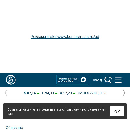
Реклама в «Ъ» www.kommersant.ru/ad
Коммерсантъ
Вход
$ 82,16
€ 94,83
¥ 12,23
IMOEX 2281,31
Предыдущая
С
страница
с
Оставаясь на сайте, вы соглашаетесь с
правилами использования
ОК
куки
Общество