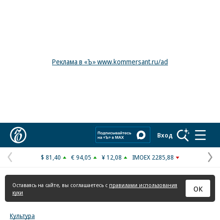
Реклама в «Ъ» www.kommersant.ru/ad
Коммерсантъ
Вход
$ 81,40
€ 94,05
¥ 12,08
IMOEX 2285,88
Предыдущая
С
страница
с
Оставаясь на сайте, вы соглашаетесь с
правилами использования
ОК
куки
Культура