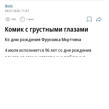
Фото
04.07.2026, 11:07
43K
1 мин.
Комик с грустными глазами
Ко дню рождения Фрунзика Мкртчяна
4 июля исполняется 96 лет со дня рождения
одного из самых известных и любимых в
Советском Союзе армянских артистов — Фрунзика
Мкртчяна. Грустный слуга Бармалея, шофер
Джабраил, Рубик Хачикян, неверный муж —
вместе с телеканалом «Мосфильм. Золотая
коллекция» вспоминаем эти и другие роли актера
и факты из его биографии.