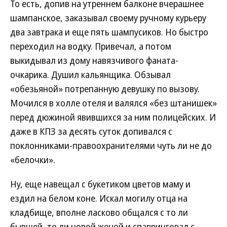
То есть, допив на утреннем балконе вчерашнее
шампанское, заказывал своему ручному курьеру
два завтрака и еще пять шампусиков. Но быстро
переходил на водку. Привечал, а потом
выкидывал из дому навязчивого фаната-
очкарика. Душил кальянщика. Обзывал
«обезьяной» потрепанную девушку по вызову.
Мочился в холле отеля и валялся «без штанишек»
перед дюжиной явившихся за ним полицейских. И
даже в КПЗ за десять суток допивался с
поклонниками-правоохранителями чуть ли не до
«белочки».
Ну, еще навещал с букетиком цветов маму и
ездил на белом коне. Искал могилу отца на
кладбище, вполне ласково общался с то ли
бывшей, то ли новой женой и спарринговал с