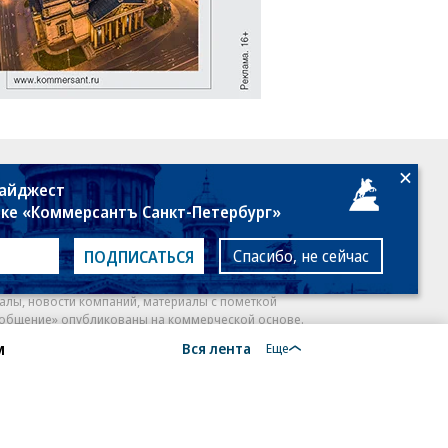
18+
дайджест
лке «Коммерсантъ Санкт-Петербург»
Спасибо, не сейчас
ПОДПИСАТЬСЯ
алы, новости компаний, материалы с пометкой
общение» опубликованы на коммерческой основе.
м
Вся лента
ся рекомендательные технологии.
Подробнее
Еще