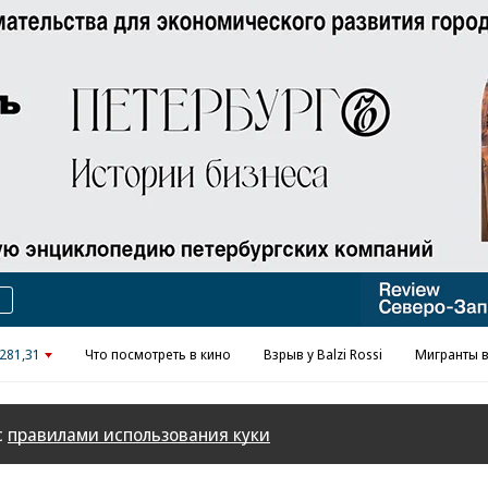
Реклама в «Ъ» www.kommersant.ru/ad
281,31
Что посмотреть в кино
Взрыв у Balzi Rossi
Мигранты в
с
правилами использования куки