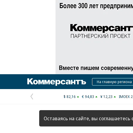
Коммерсантъ
На главную региона
$ 82,16
€ 94,83
¥ 12,23
IMOEX 2
Предыдущая
страница
Оставаясь на сайте, вы соглашаетесь 