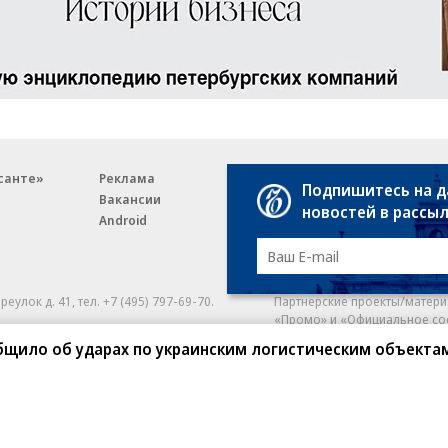
санте»
Реклама
Обратная связь
Подпишитесь на 
Вакансии
Правовая информация
новостей в рассы
Android
E-mail рассылки
реулок д. 41,
тел. +7 (495) 797-69-70.
Партнерские проекты/матери
«Промо» и «Официальное со
а: kommersant.ru) зарегистрировано
щило об ударах по украинским логистическим объекта
нформационных технологий
На kommersant.ru применяют
ционный номер и дата принятия
1 октября 2019 г.