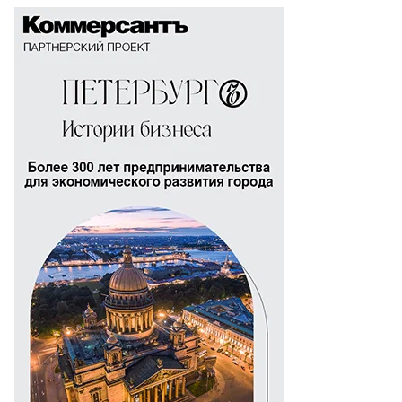
то:
ександр
ряков,
ммерсантъ