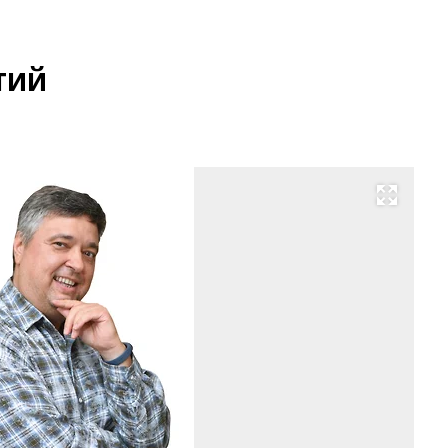
тий
Развернуть на весь экран
Фо
Ал
Ко
Ко