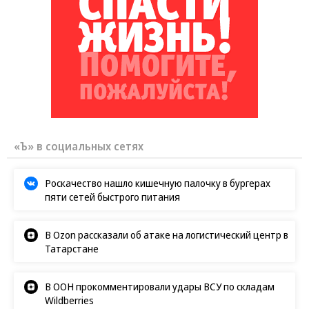
Путин озвучил итоговый план СВО
Зеленский неожиданно высказался о
возвращении Крыма
Заставим раскаяться: союзник России
дал грозное обещание