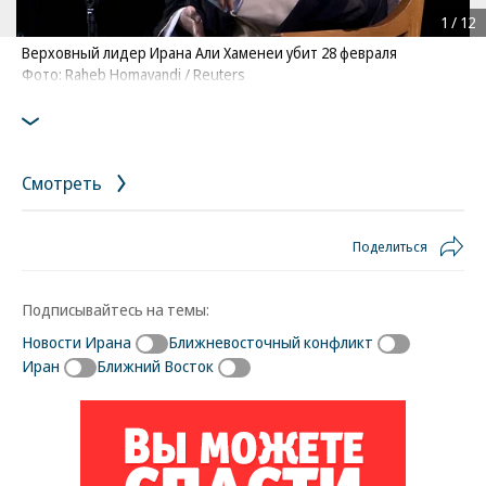
1
/
12
Верховный лидер Ирана Али Хаменеи убит 28 февраля
Фото: Raheb Homavandi / Reuters
Смотреть
Поделиться
Подписывайтесь на темы:
Новости Ирана
Ближневосточный конфликт
Иран
Ближний Восток
Новости партнеров
ВСУ точно получат десятки тысяч новых
солдат