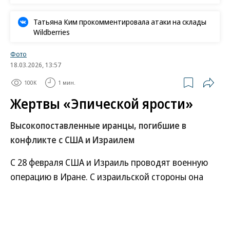
«Ъ» в социальных сетях
Роскачество нашло кишечную палочку в бургерах
пяти сетей быстрого питания
В Ozon рассказали об атаке на логистический центр в
Татарстане
В ООН прокомментировали удары ВСУ по складам
Wildberries
Татьяна Ким прокомментировала атаки на склады
Wildberries
Фото
18.03.2026, 13:57
100K
1 мин.