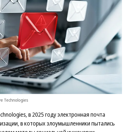
Пр
пр
сл
Po
Te
e Technologies
chnologies, в 2025 году электронная почта
анизации, в которых злоумышленники пытались