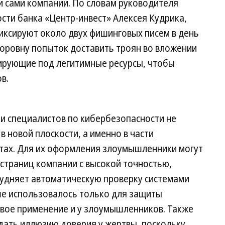
и сами компании. По словам руководителя
ти банка «Центр-инвест» Алексея Кудрика,
иксируют около двух фишинговых писем в день
поровну попыток доставить троян во вложении
рирующие под легитимные ресурсы, чтобы
в.
 специалистов по кибербезопасности не
в новой плоскости, а именно в части
тах. Для их оформления злоумышленники могут
-страниц компании с высокой точностью,
рудняет автоматическую проверку системами
ьше использовалось только для защиты
овое применение и у злоумышленников. Также
ать иллюзию доверия у жертвы, поскольку