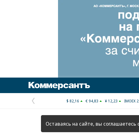
Коммерсантъ
$ 82,16
€ 94,83
¥ 12,23
IMOEX 2
Предыдущая
страница
Оставаясь на сайте, вы соглашаетесь 