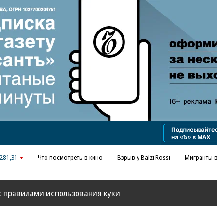
Реклама в «Ъ» www.kommersant.ru/ad
281,31
Что посмотреть в кино
Взрыв у Balzi Rossi
Мигранты в
с
правилами использования куки