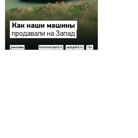
едоставлено
есс-
ужбой
sitive
chnologies