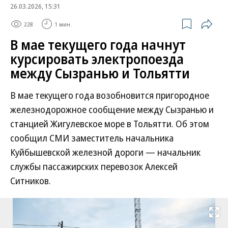
26.03.2026, 15:31
228
1 мин.
В мае текущего года начнут
курсировать электропоезда
между Сызранью и Тольятти
В мае текущего года возобновится пригородное
железнодорожное сообщение между Сызранью и
станцией Жигулевское море в Тольятти. Об этом
сообщил СМИ заместитель начальника
Куйбышевской железной дороги — начальник
службы пассажирских перевозок Алексей
Ситников.
Развернуть на