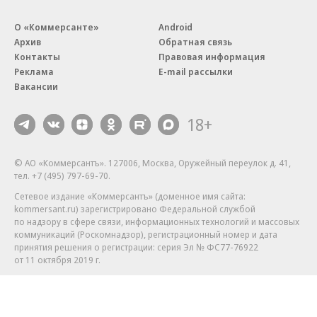
О «Коммерсанте»
Android
Архив
Обратная связь
Контакты
Правовая информация
Реклама
E-mail рассылки
Вакансии
18+
© АО «Коммерсантъ». 127006, Москва, Оружейный переулок д. 41,
тел. +7 (495) 797-69-70.
Сетевое издание «Коммерсантъ» (доменное имя сайта:
kommersant.ru) зарегистрировано Федеральной службой
по надзору в сфере связи, информационных технологий и массовых
коммуникаций (Роскомнадзор), регистрационный номер и дата
принятия решения о регистрации: серия
Эл № ФС77-76922
от 11 октября 2019 г.
Партнерские проекты/материалы, новости компаний, материалы
с пометкой «Промо» и «Официальное сообщение» опубликованы
на коммерческой основе.