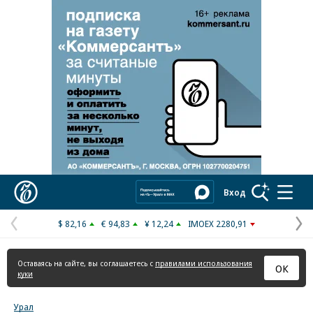
Реклама в «Ъ» www.kommersant.ru/ad
Коммерсантъ
Вход
$ 82,16
€ 94,83
¥ 12,24
IMOEX 2280,91
Предыдущая
С
страница
с
Оставаясь на сайте, вы соглашаетесь с
правилами использования
ОК
куки
Урал