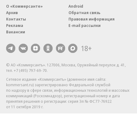
О «Коммерсанте»
Android
Архив
Обратная связь
Контакты
Правовая информация
Реклама
E-mail рассылки
Вакансии
18+
© АО «Коммерсантъ». 127006, Москва, Оружейный переулок д. 41,
тел. +7 (495) 797-69-70.
Сетевое издание «Коммерсантъ» (доменное имя сайта:
kommersant.ru) зарегистрировано Федеральной службой
по надзору в сфере связи, информационных технологий и массовых
коммуникаций (Роскомнадзор), регистрационный номер и дата
принятия решения о регистрации: серия
Эл № ФС77-76922
от 11 октября 2019 г.
Партнерские проекты/материалы, новости компаний, материалы
с пометкой «Промо» и «Официальное сообщение» опубликованы
на коммерческой основе.
На kommersant.ru применяются рекомендательные технологии.