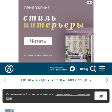
Реклама в «Ъ» www.kommersant.ru/ad
Коммерсантъ
Вход
$ 81,40
€ 94,05
¥ 12,08
IMOEX 2285,88
Предыдущая
С
страница
с
Оставаясь на сайте, вы соглашаетесь с
правилами использования
ОК
куки
Волга