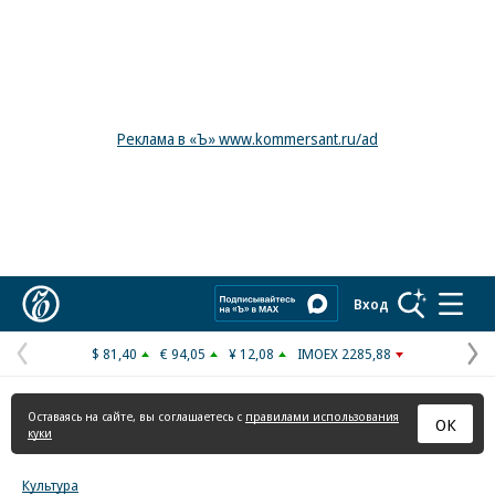
Реклама в «Ъ» www.kommersant.ru/ad
Коммерсантъ
Вход
$ 81,40
€ 94,05
¥ 12,08
IMOEX 2285,88
Предыдущая
С
страница
с
Оставаясь на сайте, вы соглашаетесь с
правилами использования
ОК
куки
Культура