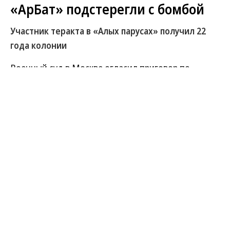
«АрБат» подстерегли с бомбой
Участник теракта в «Алых парусах» получил 22
года колонии
Военный суд в Москве огласил приговор по
уголовному делу Ваража Манукяна. По
материалам дела, он участвовал в подготовке
теракта в столичном ЖК «Алые паруса» в начале
2025 года. Жертвой стал создатель
добровольческого подразделения «АрБат»
(«Армянский батальон») Армен Саркисян. Вместе с
господином Саркисяном погиб и
непосредственный исполнитель подрыва, еще
несколько человек получили ранения. Вараж
Манукян получил 22 года колонии.