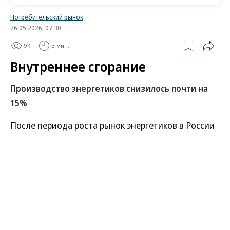
Потребительский рынок
26.05.2026, 07:30
9K
3 мин.
Внутреннее сгорание
Производство энергетиков снизилось почти на
15%
После периода роста рынок энергетиков в России
резко сократился. В январе—марте их реализация
в натуральном выражении снизилась на 7% год к
году, а производство — на 14,8%. Это связано с
запретом на продажу продукции
несовершеннолетним и ростом акциза на
сахаросодержащие напитки. Органический рост
категории также исчерпал себя: покупателей