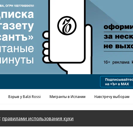
Реклама в «Ъ» www.kommersant.ru/ad
Взрыв у Balzi Rossi
Мигранты в Испании
Навстречу выборам
с
правилами использования куки