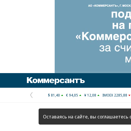
Коммерсантъ
$ 81,40
€ 94,05
¥ 12,08
IMOEX 2285,88
Предыдущая
страница
Оставаясь на сайте, вы соглашаетесь 