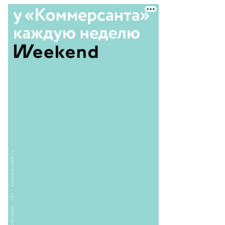
то:
лерий
льников,
ммерсантъ