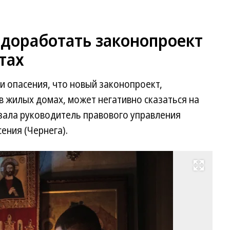
доработать законопроект
тах
и опасения, что новый законопроект,
 жилых домах, может негативно сказаться на
зала руководитель правового управления
ения (Чернега).
Развернуть на весь экран
Фо
Ва
Ме
Ко