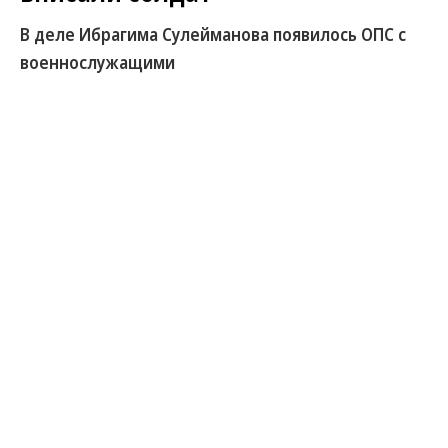
В деле Ибрагима Сулейманова появилось ОПС с
военнослужащими
В громком уголовном деле о ряде заказных
убийств, одним из главных фигурантов которого
является миллиардер Ибрагим Сулейманов,
появилась статья 210 УК — организация
преступного сообщества (ОПС) или участие в нем.
Впрочем, по данным “Ъ”, официальное обвинение
предъявлено пока не Ибрагиму Сулейманову, а
нескольким предполагаемым его сообщникам, в
том числе военным. Сам бизнесмен, состояние
которого в СИЗО заметно ухудшилось, свою вину
категорически отрицает.